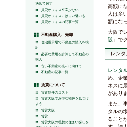
決めて探す
高額に
賃貸オフィス空室少ない
人は多
賃貸オフィスには古い魅力も
額にな
賃貸オフィスの記事一覧
大阪で
不動産購入、売却
阪
」で
住宅展示場で不動産の購入を検
討
レンタ
必要な費用を計算して不動産の
購入
古い不動産の売却に向けて
レンタ
不動産の記事一覧
め、企
賃貸について
ネスに
賃貸物件のコスト
があり
賃貸大阪でお得な物件を見つけ
また、
よう
賃貸大阪
タルの
賃貸
ること
賃貸大阪の理想の住まい探しを
す。法