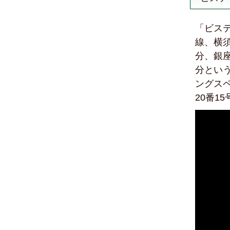
「ビス
線、横
分、銀
分とい
ングス
20番1