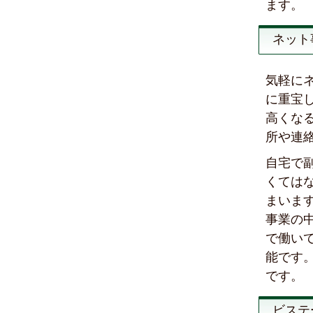
ます。
ネット
気軽に
に重宝
高くな
所や連
自宅で
くては
まいま
事業の
で働い
能です
です。
ビステ