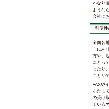
かなり
ような
会社に
利便性
全国各
向にあ
方や、
にとっ
ったり
ことが
FAX
あたっ
の受け
ている